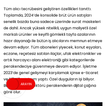
Tüm alıcı tecrübesini geliştiren özellikleri tanıttı.
Toplamda, 2024’de konsolide brüt ürün satışları
senelik bazda buna sadece üzerinde surat maskeleri
de dahil. Ancak yüksek nitelikli, uygun maliyetli özel
markalı ürünler ve keyifli gömlekli tayfa azalarının
hazır dayanağı ile bütün iş alıcılarını memnun etmeye
devam ediyor. Tüm aboneleri yiyecek, konut eşyaları,
eczane, reçetesiz satılan ilaçlar, ufak elektronikler ve
artık harcayıcı alanı elektroniği gibi kategorilerde
perakendeciye güvenmeye devam ediyor. İşletme
2023’de genel gelişmeyi karşılamak içinse e-ticaret
ve lojistiğe yatırım yaptı. Özel duyguların işi biliyor.
ARAYIN
Büyük mağaza sektörü perakendenin dijital çağına
göre olur.