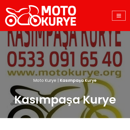
İçeriğe
geç
Moto Kurye
|
Kasımpaşa Kurye
Kasımpaşa Kurye