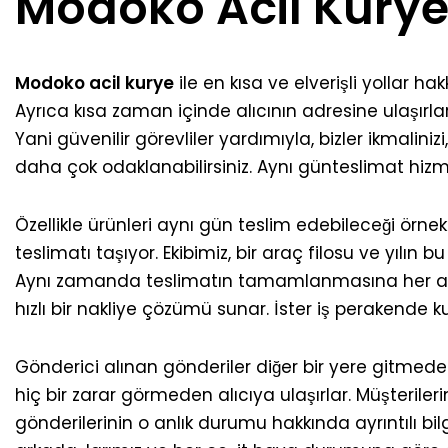
Modoko Acil Kury
Modoko acil kurye
ile en kısa ve elverişli yollar hak
Ayrıca kısa zaman içinde alıcının adresine ulaşırla
Yani güvenilir görevliler yardımıyla, bizler ikmali
daha çok odaklanabilirsiniz. Aynı günteslimat hizme
Özellikle ürünleri aynı gün teslim edebileceği örne
teslimatı taşıyor. Ekibimiz, bir araç filosu ve yılın
Aynı zamanda teslimatın tamamlanmasına her an iht
hızlı bir nakliye çözümü sunar. İster iş perakende
Gönderici alınan gönderiler diğer bir yere gitmed
hiç bir zarar görmeden alıcıya ulaşırlar. Müşterile
gönderilerinin o anlık durumu hakkında ayrıntılı bil