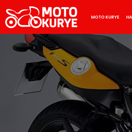
İçeriğe
MOTO KURYE
HA
geç