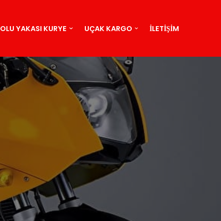
OLU YAKASI KURYE
UÇAK KARGO
İLETIŞIM