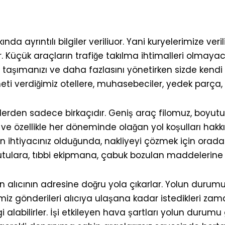
e
kında ayrıntılı bilgiler veriliuor. Yani kuryelerimize ver
r. Küçük araçların trafiğe takılma ihtimalleri olmaya
nizi, taşımanızı ve daha fazlasını yönetirken sizde k
ti verdiğimiz otellere, muhasebeciler, yedek parça, nu
klerden sadece birkaçıdır. Geniş araç filomuz, boyutu
 bu ve özellikle her döneminde olağan yol koşulları hakk
iyacınız olduğunda, nakliyeyi çözmek için orada ola
 kutulara, tıbbi ekipmana, çabuk bozulan maddelerine
en alıcının adresine doğru yola çıkarlar. Yolun duru
rimiz gönderileri alıcıya ulaşana kadar istedikleri za
gi alabilirler. İşi etkileyen hava şartları yolun durum