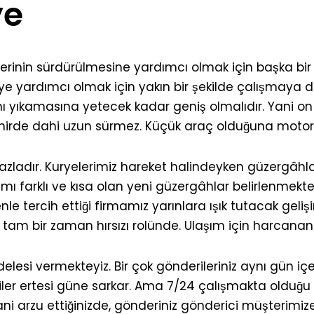
ye
erinin sürdürülmesine yardımcı olmak için başka bir
yardımcı olmak için yakın bir şekilde çalışmaya de
arını yıkamasına yetecek kadar geniş olmalıdır. Yani o
 şehirde dahi uzun sürmez. Küçük araç olduğuna motorl
 fazladır. Kuryelerimiz hareket halindeyken güzergâ
rımı farklı ve kısa olan yeni güzergâhlar belirlenmekt
nle tercih ettiği firmamız yarınlara ışık tutacak geli
am bir zaman hırsızı rolünde. Ulaşım için harcana
lesi vermekteyiz. Bir çok gönderileriniz aynı gün içe
ler ertesi güne sarkar. Ama 7/24 çalışmakta olduğu i
 arzu ettiğinizde, gönderiniz gönderici müşterimize