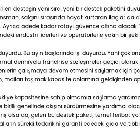
ilen desteğin yanı sıra, yeni bir destek paketini duy
nsman, salgını sırasında hayat kurtaran ilaçlar da d
. Ayrıca adede kadar rotayı güvence altına alacak. 
ndeki endüstri liderleri ve operatörlerle yakın bir ş
duyurdu. Bu ayın başlarında işi duyurdu. Yani çok ö
ormal demiryolu franchise sözleşmeler geçici olarak
trenlerin çalışmaya devam etmesini sağlamak için çalı
alları taşımak kapasite anlamına geldiğinden operat
iye kapasitesine sahip olmamızı sağlama yardımcı ol
e birlik genelinde akışını sürdürmesine yardımcı olac
mış olsa da, gelen bu destek paketi, temel feribot yo
lların sürekli tedarikini garanti edecek. gıda ve tıbb