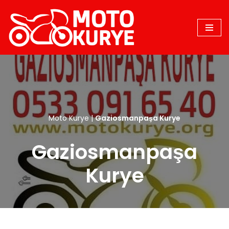
İçeriğe
geç
Moto Kurye
|
Gaziosmanpaşa Kurye
Gaziosmanpaşa
Kurye