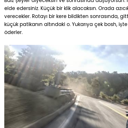
Baız şeyler diyeceksin ve sonrasında düşüyorsun. İ
elde edersiniz. Küçük bir klik alacaksın. Orada a
verecekler. Rotayı bir kere bildikten sonrasında, git
küçük patikanın altındaki o. Yukarıya çek bosh, işt
öderler.