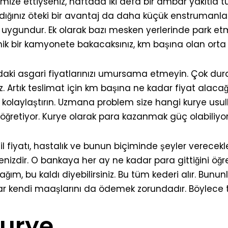
imize ettiyseniz, haftada iki defa bir ambar yakıtla 
andığınız öteki bir avantaj da daha küçük enstrumanlar
uygundur. Ek olarak bazı mesken yerlerinde park et
Minik bir kamyonete bakacaksınız, km başına olan orta
aki asgari fiyatlarınızı umursama etmeyin. Çok duraklı
z. Artık teslimat için km başına ne kadar fiyat alaca
 kolaylaştırın. Uzmana problem size hangi kurye usu
ğretiyor. Kurye olarak para kazanmak güç olabiliyor.
il fiyatı, hastalık ve bunun biçiminde şeyler verecekl
zdir. O bankaya her ay ne kadar para gittiğini öğren
ğım, bu kaldı diyebilirsiniz. Bu tüm kederi alır. Bunun
dar kendi maaşlarını da ödemek zorundadır. Böylece 
urye