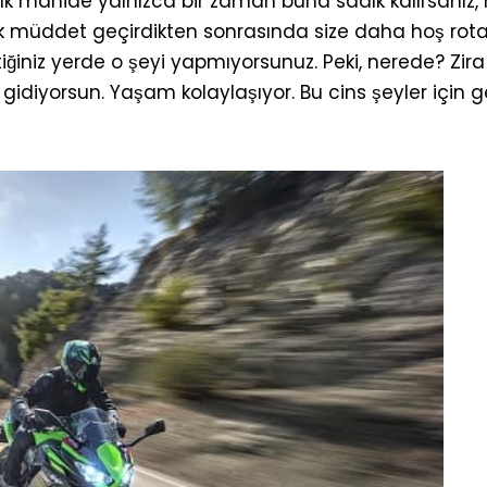
lk manide yalnızca bir zaman buna sadık kalırsanız, 
zıcık müddet geçirdikten sonrasında size daha hoş ro
tiğiniz yerde o şeyi yapmıyorsunuz. Peki, nerede? Zira a
e gidiyorsun. Yaşam kolaylaşıyor. Bu cins şeyler için 