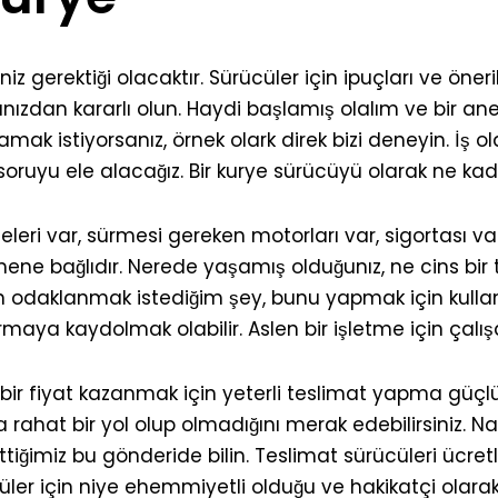
 gerektiği olacaktır. Sürücüler için ipuçları ve öneri
nızdan kararlı olun. Haydi başlamış olalım ve bir an
 istiyorsanız, örnek olark direk bizi deneyin. İş ol
ruyu ele alacağız. Bir kurye sürücüyü olarak ne kada
leri var, sürmesi gereken motorları var, sigortası va
tmene bağlıdır. Nerede yaşamış olduğunız, ne cins bir 
 odaklanmak istediğim şey, bunu yapmak için kullanab
firmaya kaydolmak olabilir. Aslen bir işletme için çalış
bir fiyat kazanmak için yeterli teslimat yapma güçl
rahat bir yol olup olmadığını merak edebilirsiniz. Nas
ttiğimiz bu gönderide bilin. Teslimat sürücüleri ücretle
üler için niye ehemmiyetli olduğu ve hakikatçi olara