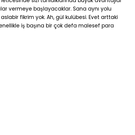
neticesinde sizi tanıdıklarında büyük avantajlar
talar vermeye başlayacaklar. Sana aynı yolu
slabir fikrim yok. Ah, gül kulübesi. Evet arttaki
genellikle iş başına bir çok defa malesef para