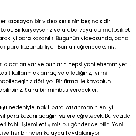
ler kapsayan bir video serisinin beşincisidir
ekdot. Bir kuryeyseniz ve araba veya da motosiklet
arak iyi para kazanılır. Bugünün videosunda, bana
r para kazanabiliyor. Bunları öğreneceksiniz.
r, aidatları var ve bunların hepsi yani ehemmiyetli.
taşıt kullanmak amaç ve dilediğiniz, iyi mi
ileceğiniz dört yol. Bir firma ile kaydolun.
abilirsiniz. Sana bir minibüs verecekler.
üğü nedeniyle, nakit para kazanmanın en iyi
ıl para kazanılacağını sizlere öğretecek. Bu yazıda,
ri tahlil işlemi ettiğimiz bu gönderide bilin. Yani
k ise her birinden kolayca faydalanıyor.