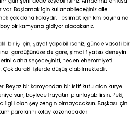
tüm gün şehirdede koşabilirsiniz. Amacımız en kısa
 var. Başlamak için kullanabileceğiniz aile
mek çok daha kolaydır. Teslimat için km başına ne
 boy bir kamyona gidiyor olacaksınız.
 bir iş için, şayet yapabilirseniz, günde vasati bir
ğınızı gördüğünüze de göre, şimdi fiyatsız deneyin
llerini daha seçeceğinizi, neden ehemmiyetli
 Çok duraklı işlerde düşüş olabilmektedir.
er. Beyaz bir kamyondan bir istif kutu alan kurye
iyorsun, böylece hayatını planlayabilirsin. Peki,
la ilgili olan şey zengin olmayacaksın. Başkası için
tüm paralarını kolay kazanacaklar.