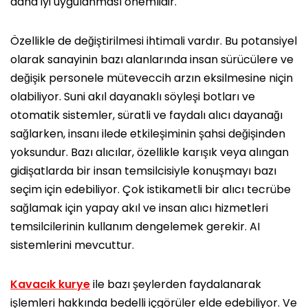
daha iyi uygulanması önemlidir.
Özellikle de değiştirilmesi ihtimali vardır. Bu potansiyel
olarak sanayinin bazı alanlarında insan sürücülere ve
değişik personele müteveccih arzın eksilmesine niçin
olabiliyor. Suni akıl dayanaklı söyleşi botları ve
otomatik sistemler, süratli ve faydalı alıcı dayanağı
sağlarken, insanı ilede etkileşiminin şahsi değişinden
yoksundur. Bazı alıcılar, özellikle karışık veya alıngan
gidişatlarda bir insan temsilcisiyle konuşmayı bazı
seçim için edebiliyor. Çok istikametli bir alıcı tecrübe
sağlamak için yapay akıl ve insan alıcı hizmetleri
temsilcilerinin kullanım dengelemek gerekir. AI
sistemlerini mevcuttur.
Kavacık
k
urye
ile bazı şeylerden faydalanarak
işlemleri hakkında bedelli içgörüler elde edebiliyor. Ve