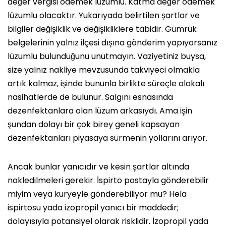
değer vergisi ödemek lüzumlu. Katma değer ödemek
lüzumlu olacaktır. Yukarıyada belirtilen şartlar ve
bilgiler değişiklik ve değişikliklere tabidir. Gümrük
belgelerinin yalnız ilçesi dışına gönderim yapıyorsanız
lüzumlu bulunduğunu unutmayın. Vaziyetiniz buysa,
size yalnız nakliye mevzusunda takviyeci olmakla
artık kalmaz, işinde bununla birlikte süreçle alakalı
nasihatlerde de bulunur. Salgını esnasında
dezenfektanlara olan lüzum arkasıydı. Ama işin
şundan dolayı bir çok birey geneli kapsayan
dezenfektanları piyasaya sürmenin yollarını arıyor.
Ancak bunlar yanıcıdır ve kesin şartlar altında
nakledilmeleri gerekir. İspirto postayla gönderebilir
miyim veya kuryeyle gönderebiliyor mu? Hela
ispirtosu yada izopropil yanıcı bir maddedir;
dolayısıyla potansiyel olarak risklidir. İzopropil yada