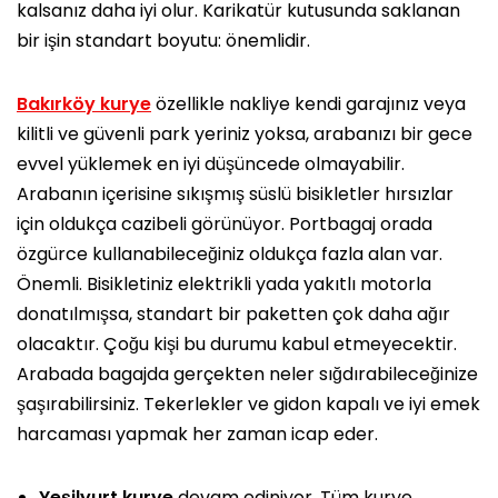
kalsanız daha iyi olur. Karikatür kutusunda saklanan
bir işin standart boyutu: önemlidir.
Bakırköy kurye
özellikle nakliye kendi garajınız veya
kilitli ve güvenli park yeriniz yoksa, arabanızı bir gece
evvel yüklemek en iyi düşüncede olmayabilir.
Arabanın içerisine sıkışmış süslü bisikletler hırsızlar
için oldukça cazibeli görünüyor. Portbagaj orada
özgürce kullanabileceğiniz oldukça fazla alan var.
Önemli. Bisikletiniz elektrikli yada yakıtlı motorla
donatılmışsa, standart bir paketten çok daha ağır
olacaktır. Çoğu kişi bu durumu kabul etmeyecektir.
Arabada bagajda gerçekten neler sığdırabileceğinize
şaşırabilirsiniz. Tekerlekler ve gidon kapalı ve iyi emek
harcaması yapmak her zaman icap eder.
Yeşilyurt kurye
devam ediniyor. Tüm kurye