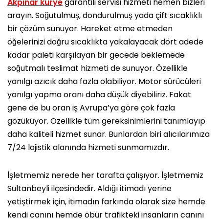
Akpınar kurye
garantili servisi hizmeti hemen bizleri
arayın. Soğutulmuş, dondurulmuş yada çift sıcaklıklı
bir çözüm sunuyor. Hareket etme etmeden
öğelerinizi doğru sıcaklıkta yakalayacak dört adede
kadar paleti karşılayan bir gecede beklemede
soğutmalı teslimat hizmeti de sunuyor. Özellikle
yanılgı azıcık daha fazla olabiliyor. Motor sürücüleri
yanılgı yapma oranı daha düşük diyebiliriz. Fakat
gene de bu oran iş Avrupa’ya göre çok fazla
gözüküyor. Özellikle tüm gereksinimlerini tanımlayıp
daha kaliteli hizmet sunar. Bunlardan biri alıcılarımıza
7/24 lojistik alanında hizmeti sunmamızdır.
İşletmemiz nerede her tarafta çalışıyor. İşletmemiz
Sultanbeyli ilçesindedir. Aldığı itimadı yerine
yetiştirmek için, itimadın farkında olarak size hemde
kendi canını hemde öbür trafikteki insanların canını