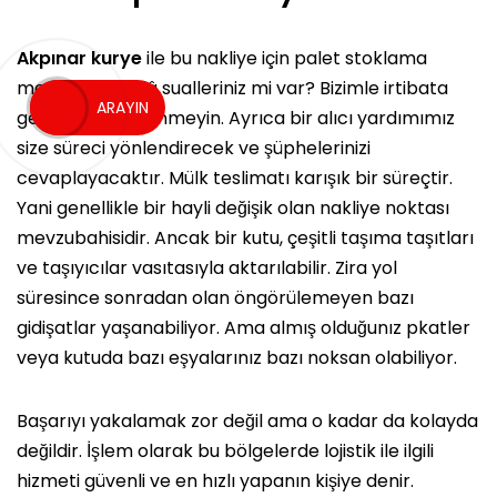
Akpınar kurye
ile bu nakliye için palet stoklama
mevzusuna hâlâ sualleriniz mi var? Bizimle irtibata
ARAYIN
geçmekten çekinmeyin. Ayrıca bir alıcı yardımımız
size süreci yönlendirecek ve şüphelerinizi
cevaplayacaktır. Mülk teslimatı karışık bir süreçtir.
Yani genellikle bir hayli değişik olan nakliye noktası
mevzubahisidir. Ancak bir kutu, çeşitli taşıma taşıtları
ve taşıyıcılar vasıtasıyla aktarılabilir. Zira yol
süresince sonradan olan öngörülemeyen bazı
gidişatlar yaşanabiliyor. Ama almış olduğunız pkatler
veya kutuda bazı eşyalarınız bazı noksan olabiliyor.
Başarıyı yakalamak zor değil ama o kadar da kolayda
değildir. İşlem olarak bu bölgelerde lojistik ile ilgili
hizmeti güvenli ve en hızlı yapanın kişiye denir.