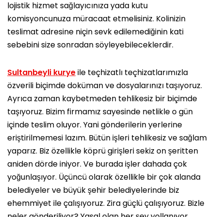
lojistik hizmet sağlayıcınıza yada kutu
komisyoncunuza müracaat etmelisiniz. Kolinizin
teslimat adresine niçin sevk edilemediğinin kati
sebebini size sonradan söyleyebileceklerdir.
Sultanbeyli kurye
ile teçhizatlı teçhizatlarımızla
özverili biçimde doküman ve dosyalarınızı taşıyoruz.
Ayrıca zaman kaybetmeden tehlikesiz bir biçimde
taşıyoruz. Bizim firmamız sayesinde netlikle o gün
içinde teslim oluyor. Yani gönderilerin yerlerine
eriştirilmemesi lazım. Bütün işleri tehlikesiz ve sağlam
yaparız. Biz özellikle köprü girişleri sekiz on şeritten
aniden dörde iniyor. Ve burada işler dahada çok
yoğunlaşıyor. Üçüncü olarak özellikle bir çok alanda
belediyeler ve büyük şehir belediyelerinde biz
ehemmiyet ile çalışıyoruz. Zira güçlü çalışıyoruz. Bizle
neler gönderiliyor? Yasal olan her şey yollanıyor.