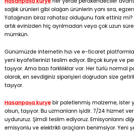
Hasanpaşa kurye
her yerde perakendeciler avanta
sağlık ürünleri gibi olağan ürünlerin yanı sıra, egzer
Yatağınızın biraz rahatsız olduğunu fark ettiniz mi?
artık evinizden hiç ayrılmadan veya çok uzun süre 
mümkün.
Günümüzde internetin hızı ve e-ticaret platforml
yeni kıyafetlerinizi teslim ediyor. Birçok kurye ve p
taşıyor. Ama bazı farklılıklar var. Her türlü normal 
olarak, en sevdiğiniz siparişleri doğrudan size geti
taşıyor.
Hasanpaşa kurye
bir paletlenmiş malzeme, ister 
olsun, taşıyor. Bu uzmanların işidir. 7/24 hizmet v
uydururuz. Şimdi teslim ediyoruz. Emisyonlarını di
emisyonlu ve elektrikli araçların benimsiyor. Yeni şe