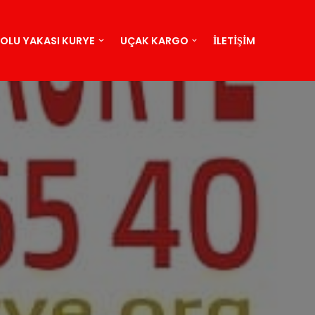
OLU YAKASI KURYE
UÇAK KARGO
İLETIŞIM