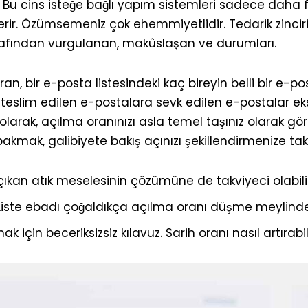
 Bu cins isteğe bağlı yapım sistemleri sadece daha f
ir. Özümsemeniz çok ehemmiyetlidir. Tedarik zincirin
rafından vurgulanan, makûslaşan ve durumları.
oran, bir e-posta listesindeki kaç bireyin belli bir e-
 teslim edilen e-postalara sevk edilen e-postalar eks
 olarak, açılma oranınızı asla temel taşınız olarak g
akmak, galibiyete bakış açınızı şekillendirmenize tak
kan atık meselesinin çözümüne de takviyeci olabilir
. Liste ebadı çoğaldıkça açılma oranı düşme meylinde
k için beceriksizsiz kılavuz. Sarih oranı nasıl artırabi