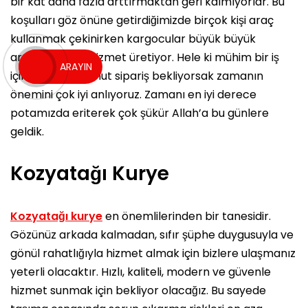
bir kat daha fazla arttırmaktan geri kalmıyorlar. Bu
koşulları göz önüne getirdiğimizde birçok kişi araç
kullanmak çekinirken kargocular büyük büyük
araçlarla nasıl hizmet üretiyor. Hele ki mühim bir iş
ARAYIN
için bir evrak yahut sipariş bekliyorsak zamanın
önemini çok iyi anlıyoruz. Zamanı en iyi derece
potamızda eriterek çok şükür Allah’a bu günlere
geldik.
Kozyatağı Kurye
Kozyatağı kurye
en önemlilerinden bir tanesidir.
Gözünüz arkada kalmadan, sıfır şüphe duygusuyla ve
gönül rahatlığıyla hizmet almak için bizlere ulaşmanız
yeterli olacaktır. Hızlı, kaliteli, modern ve güvenle
hizmet sunmak için bekliyor olacağız. Bu sayede